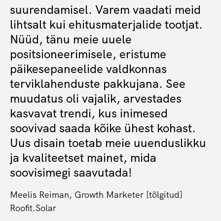
suurendamisel. Varem vaadati meid
lihtsalt kui ehitusmaterjalide tootjat.
Nüüd, tänu meie uuele
positsioneerimisele, eristume
päikesepaneelide valdkonnas
terviklahenduste pakkujana. See
muudatus oli vajalik, arvestades
kasvavat trendi, kus inimesed
soovivad saada kõike ühest kohast.
Uus disain toetab meie uuenduslikku
ja kvaliteetset mainet, mida
soovisimegi saavutada!
Meelis Reiman, Growth Marketer [tõlgitud]
Roofit.Solar