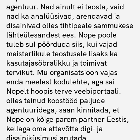
agentuur. Nad ainult ei teosta, vaid
nad ka analüüsivad, arendavad ja
disainivad olles tihtipeale sammukese
lähteülesandest ees. Nope poole
tuleb sul pöörduda siis, kui vajad
meisterlikule teostusele lisaks ka
kasutajasõbralikku ja toimivat
tervikut. Mu organisatsioon vajas
enda meelest kodulehte, aga sai
Nopelt hoopis terve veebiportaali.
olles teinud koostööd paljude
agentuuridega, saan kinnitada, et
Nope on kõige parem partner Eestis,
kellaga oma ettevõtte digi- ja
disainiküsimusi arutada.