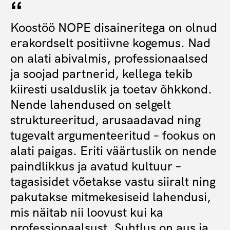
Koostöö NOPE disaineritega on olnud
erakordselt positiivne kogemus. Nad
on alati abivalmis, professionaalsed
ja soojad partnerid, kellega tekib
kiiresti usalduslik ja toetav õhkkond.
Nende lahendused on selgelt
struktureeritud, arusaadavad ning
tugevalt argumenteeritud – fookus on
alati paigas. Eriti väärtuslik on nende
paindlikkus ja avatud kultuur –
tagasisidet võetakse vastu siiralt ning
pakutakse mitmekesiseid lahendusi,
mis näitab nii loovust kui ka
professionaalsust. Suhtlus on aus ja