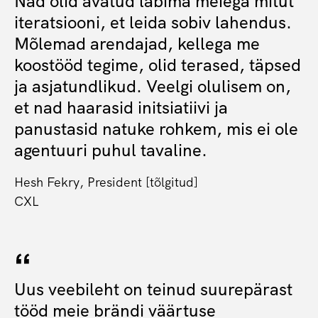
Nad olid avatud läbima meiega mitut
iteratsiooni, et leida sobiv lahendus.
Mõlemad arendajad, kellega me
koostööd tegime, olid terased, täpsed
ja asjatundlikud. Veelgi olulisem on,
et nad haarasid initsiatiivi ja
panustasid natuke rohkem, mis ei ole
agentuuri puhul tavaline.
Hesh Fekry, President [tõlgitud]
CXL
Uus veebileht on teinud suurepärast
tööd meie brändi väärtuse