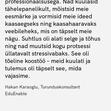
professionaalsusega. Nad kuulasid
tähelepanelikult, mõistsid meie
eesmärke ja vormisid meie ideed
kaasaegseks ning kaasahaaravaks
veebileheks, mis on täpselt meie
nägu. Suhtlus oli alati selge ja tõhus
ning nad muutsid kogu protsessi
üllatavalt stressivabaks. See oli
tõeline koostöö – meid kuulati ja
tulemus oli täpselt see, mida
vajasime.
Hakan Karaoglu, Turunduskonsultant
EduEnable