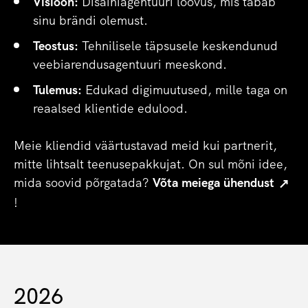
Visioon:
Disainiagentuuri loovus, mis tabab
sinu brändi olemust.
Teostus:
Tehnilisele täpsusele keskendunud
veebiarendusagentuuri meeskond.
Tulemus:
Edukad digimuutused, mille taga on
reaalsed klientide edulood.
Meie kliendid väärtustavad meid kui partnerit,
mitte lihtsalt teenusepakkujat. On sul mõni idee,
mida soovid põrgatada?
Võta meiega ühendust
!
2026