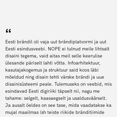
Eesti brändil oli vaja uut brändiplatvormi ja uut
Eesti esindusveebi. NOPE ei tulnud meile lihtsalt
disaini tegema, vaid aitas meil selle keerulise
ülesande päriselt lahti võtta. Infoarhitektuur,
kasutajakogemus ja struktuur said koos läbi
mõeldud ning disain tehti värske brändi ja uue
disainisüsteemi peale. Tulemuseks on veebid, mis
esindavad Eesti digiriiki täpselt nii, nagu me
tahame: selgelt, kaasaegselt ja usaldusväärselt.
Ja ausalt öeldes on see tase, mida vaadatakse ka
mujal maailmas (sh teiste riikide bränditiimide