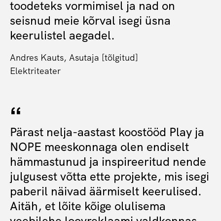
toodeteks vormimisel ja nad on
seisnud meie kõrval isegi üsna
keerulistel aegadel.
Andres Kauts, Asutaja [tõlgitud]
Elektriteater
Pärast nelja-aastast koostööd Play ja
NOPE meeskonnaga olen endiselt
hämmastunud ja inspireeritud nende
julgusest võtta ette projekte, mis isegi
paberil näivad äärmiselt keerulised.
Aitäh, et lõite kõige olulisema
veebilehe loovreklaami valdkonnas,