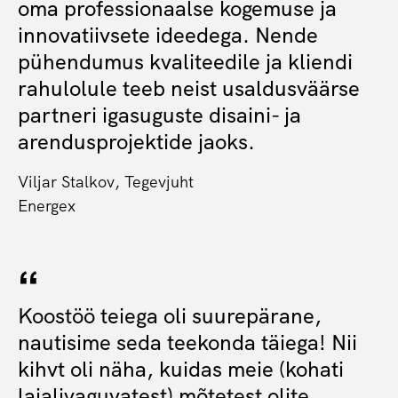
oma professionaalse kogemuse ja
innovatiivsete ideedega. Nende
pühendumus kvaliteedile ja kliendi
rahulolule teeb neist usaldusväärse
partneri igasuguste disaini- ja
arendusprojektide jaoks.
Viljar Stalkov, Tegevjuht
Energex
Koostöö teiega oli suurepärane,
nautisime seda teekonda täiega! Nii
kihvt oli näha, kuidas meie (kohati
laialivaguvatest) mõtetest olite