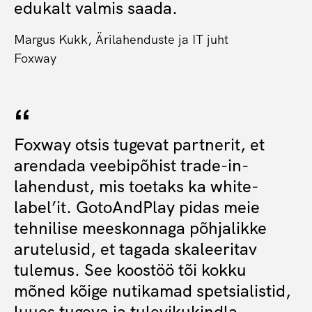
edukalt valmis saada.
Margus Kukk, Ärilahenduste ja IT juht
Foxway
Foxway otsis tugevat partnerit, et
arendada veebipõhist trade-in-
lahendust, mis toetaks ka white-
label’it. GotoAndPlay pidas meie
tehnilise meeskonnaga põhjalikke
arutelusid, et tagada skaleeritav
tulemus. See koostöö tõi kokku
mõned kõige nutikamad spetsialistid,
luues tugeva ja tulevikukindla