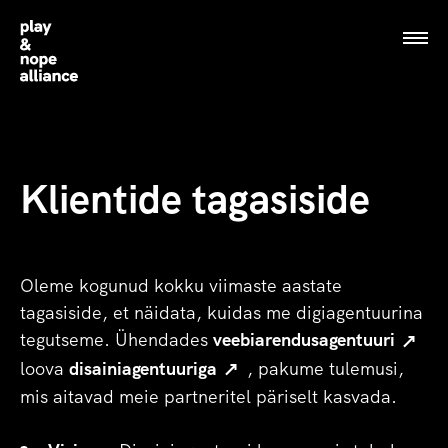
Play and Nope alliance logo
Play and Nope alliance logo
Klientide tagasiside
Oleme kogunud kokku viimaste aastate
tagasiside, et näidata, kuidas me digiagentuurina
tegutseme. Ühendades
veebiarendusagentuuri
loova
disainiagentuuriga
, pakume tulemusi,
mis aitavad meie partneritel päriselt kasvada.