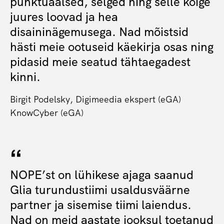
punktuaalsed, selged ning selle kõige
juures loovad ja hea
disaininägemusega. Nad mõistsid
hästi meie ootuseid käekirja osas ning
pidasid meie seatud tähtaegadest
kinni.
Birgit Podelsky, Digimeedia ekspert (eGA)
KnowCyber (eGA)
NOPE’st on lühikese ajaga saanud
Glia turundustiimi usaldusväärne
partner ja sisemise tiimi laiendus.
Nad on meid aastate jooksul toetanud