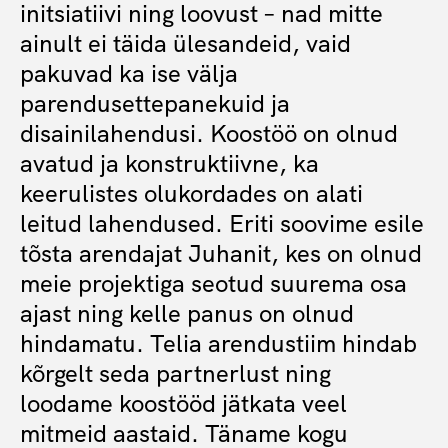
initsiatiivi ning loovust – nad mitte
ainult ei täida ülesandeid, vaid
pakuvad ka ise välja
parendusettepanekuid ja
disainilahendusi. Koostöö on olnud
avatud ja konstruktiivne, ka
keerulistes olukordades on alati
leitud lahendused. Eriti soovime esile
tõsta arendajat Juhanit, kes on olnud
meie projektiga seotud suurema osa
ajast ning kelle panus on olnud
hindamatu. Telia arendustiim hindab
kõrgelt seda partnerlust ning
loodame koostööd jätkata veel
mitmeid aastaid. Täname kogu